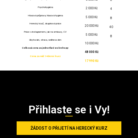
Psychohygiena
2 000 Kč
4
Hlasová průprava, hlasová hygiena
5 000 Kč
8
Herecký kouč, skupinová práce
20 000 Kč
40
Práce s instagramem, jak na smlouvy, CV
5 000 Kč
8
Ubytování, strava, wellness den
10 000 Kč
Celková cena za jednotlivé wokrshopy
48 000 Kč
Cena za náš 14denní kurz
17 990 Kč
Přihlaste se i Vy!
ŽÁDOST O PŘIJETÍ NA HERECKÝ KURZ