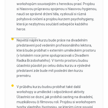
workshopům souvisejícím s hereckou praxí. Projdou
si hlasovou průpravou spojenou s hlasovou hygienou,
naučí se správné držení těla, vyzkouší si různá
pohybová cvičení a projdou kurzem psychohygieny,
která je nezbytnou součástí sebepéče každého
herce.
Největší náplní kurzu bude práce na divadelním
představení pod vedením profesionálního lektora,
která bude probíhat v externím uměleckém prostoru
(v loňském roce jsme spolupracovali s Divadlem
Radka Brzobohatého). V tomto prostoru budou
účastníci působit po celou dobu kurzu a výsledné
představní zde bude mít poslední den kurzu
premiéru.
V průběhu kurzu budou probíhat také další
workshopy a umělecké i odpočinkové aktivity.
Účastníci se dozví, jak probíhá casting na divadelní,
muzikálovou či filmovou roli. Projdou si workshopem
tvorby vlastního životopisu, se kterým úzce souvisí