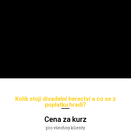
Kolik stojí divadelní herectví a co se z
poplatku hradí?
Cena za kurz
pro všechny klienty