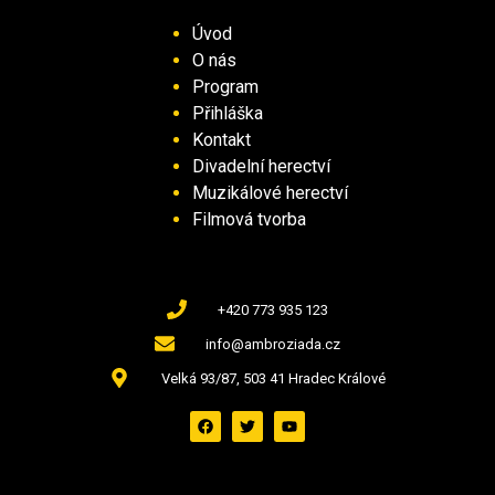
Úvod
O nás
Program
Přihláška
Kontakt
Divadelní herectví
Muzikálové herectví
Filmová tvorba
+420 773 935 123
info@ambroziada.cz
Velká 93/87, 503 41 Hradec Králové