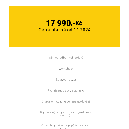
17 990
,-Kč
Cena platná od 1.1.2024
Činnost odborných lektorů
Workshopy
Zdravotní dozor
Pronajaté prostory a technika
Strava formou plné penze a ubytování
Doprovodný program (divadlo, wellness,
exkurze)
Zdravotní pojištění a pojištění storna
pobytu