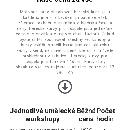
Motivace, proč absolvovat herecký kurz, je u
každého jiná – v každém případě se však
zájemce rozhoduje zejména z hlediska času a
ceny. Herecké kurzy pro dospělé jsou jedinečné
ve své intenzitě a v úspoře obou faktorů. Pokud
byste chtěli absolvovat všechny workshopy a
kurzy zvlášť, strávili byste jimi cca půl roku
každý víkend, nemluvě o ceně, kterou si můžete
prohlédnout v tabulce. Herecký kurzy pro
dospělé je intenzivní 14denní kurz, který
obsahuje vše, co najdete v tabulce, pouze za 17
990,- Kč!
Jednotlivé umělecké
Běžná
Počet
workshopy
cena
hodin
Jak na casting, co je to selftape a jak ho natočit, focení headshotů
6 000 Kč
8