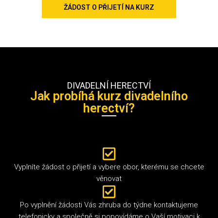
ŽÁDOST O PŘIJETÍ NA KURZ
DIVADELNÍ HERECTVÍ
Jak probíhá kurz divadelního
herectví?
Vyplníte žádost o přijetí a vybere obor, kterému se chcete
věnovat
Po vyplnění žádosti Vás zhruba do týdne kontaktujeme
telefonicky a společně si popovídáme o Vaší motivaci k