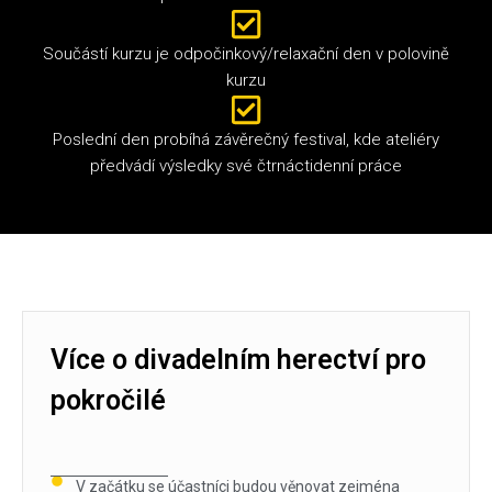
Součástí kurzu je odpočinkový/relaxační den v polovině
kurzu
Poslední den probíhá závěrečný festival, kde ateliéry
předvádí výsledky své čtrnáctidenní práce
Více o divadelním herectví pro
pokročilé
V začátku se účastníci budou věnovat zejména